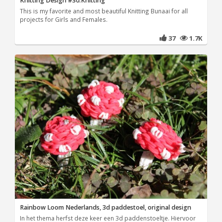
Knitting Design #30.Knitting
This is my favorite and most beautiful Knitting Bunaai for all
projects for Girls and Females.
37
1.7K
Rainbow Loom Nederlands, 3d paddestoel, original design
In het thema herfst deze keer een 3d paddenstoeltje. Hiervoor