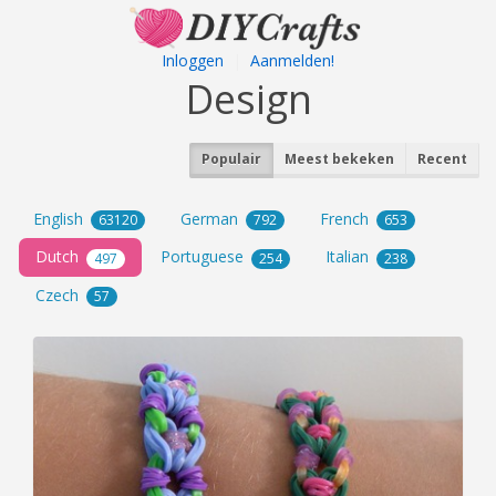
Inloggen
|
Aanmelden!
Design
Populair
Meest bekeken
Recent
English
German
French
63120
792
653
Dutch
Portuguese
Italian
497
254
238
Czech
57