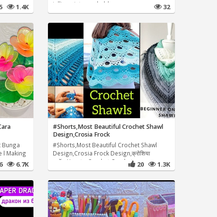
jullie er iets van hebben
45
1.4K
32
Cara
#Shorts,Most Beautiful Crochet Shawl
Design,Crosia Frock
t Bunga
#Shorts,Most Beautiful Crochet Shawl
e l Making
Design,Crosia Frock Design,क्रोशिया
फ्रॉक,How to Crochet,Crochet
46
6.7K
20
1.3K