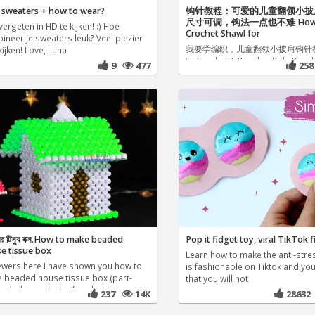
 sweaters + how to wear?
钩针教程：可爱的儿童翻领小披
尺寸可调，钩法一点也不难 How 
vergeten in HD te kijken! :) Hoe
Crochet Shawl for
ineer je sweaters leuk? Veel plezier
我要学编织，儿童翻领小披肩钩针教
ijken! Love, Luna
to Crochet A Poncho: Kids Ponc
9
477
25
 ঘর টিস্যু বক্স.How to make beaded
Pop it fidget toy, viral TikTok 
e tissue box
Learn how to make the anti-stres
iewers here I have shown you how to
is fashionable on Tiktok and you
 beaded house tissue box (part-
that you will not
eaded weardrobe/beaded
237
14K
2863