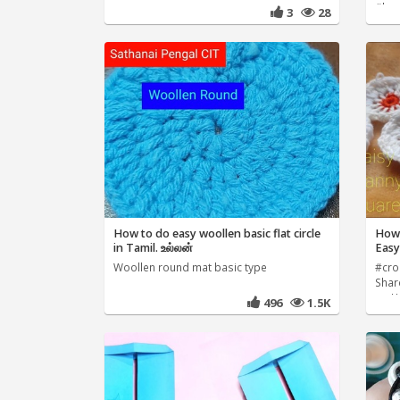
#han
3
28
How to do easy woollen basic flat circle
How 
in Tamil. உல்லன்
Easy
Woollen round mat basic type
#cro
Shar
... 
496
1.5K