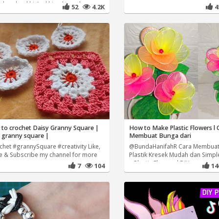
dmaderakhi #rakhimakingathome
52
4.2K
to crochet Daisy Granny Square |
How to Make Plastic Flowers l 
 granny square |
Membuat Bunga dari
chet #grannySquare #creativity Like,
@BundaHanifahR Cara Membua
e & Subscribe my channel for more
Plastik Kresek Mudah dan Simpl
Happy
a Plastic Flowers l DIY
7
104
1