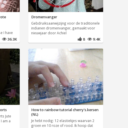
rote
Dromenvanger
Gebdruiksaanwijzijng voor de traditionele
n
indianen dromenvanger, gemaakt voor
e I have
nieuwjaar door Achiel
9
36.3K
8
9.4K
orts
How to rainbow tutorial cherry's.kersen
(NL)
ts Jute
Je hebt nodig: 12 elastiekjes waarvan 2
 I am a
groen en 10 roze of rood. Ik hoop dat