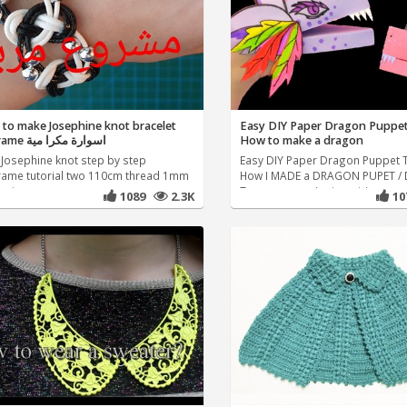
to make Josephine knot bracelet
Easy DIY Paper Dragon Puppet
macrame اسوارة مكرا مية
How to make a dragon
 Josephine knot step by step
Easy DIY Paper Dragon Puppet T
ame tutorial two 110cm thread 1mm
How I MADE a DRAGON PUPET / D
wire
Ток драконы / origami /
1089
2.3K
1