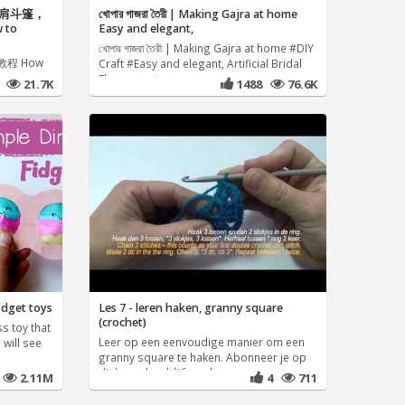
肩斗篷，
খোপার গাজরা তৈরী | Making Gajra at home
to
Easy and elegant,
খোপার গাজরা তৈরী | Making Gajra at home #DIY
程 How
Craft #Easy and elegant, Artificial Bridal
ho
Flower veni
8
21.7K
1488
76.6K
fidget toys
Les 7 - leren haken, granny square
(crochet)
s toy that
Leer op een eenvoudige manier om een
 will see
granny square te haken. Abonneer je op
dit kanaal en blijf op de
2
2.11M
4
711