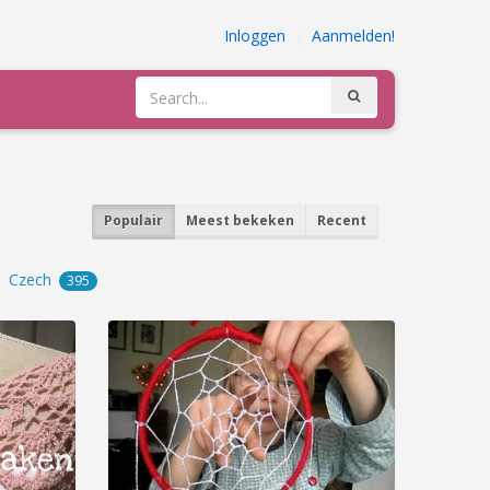
Inloggen
|
Aanmelden!
Populair
Meest bekeken
Recent
Czech
395