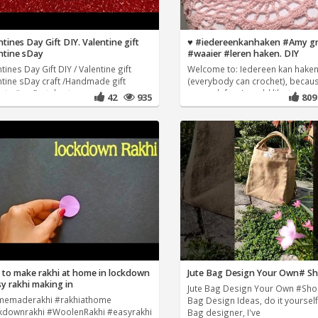
ntines Day Gift DIY. Valentine gift
♥️ #iedereenkanhaken #Amy g
ntine sDay
#waaier #leren haken. DIY
tines Day Gift DIY / Valentine gift
Welcome to: Iedereen kan hake
ntine sDay craft /Handmade gift
(everybody can crochet), becaus
rts #myfirstshorts
so much fun, I would like to
42
935
80
to make rakhi at home in lockdown
Jute Bag Design Your Own# Sh
sy rakhi making in
Jute Bag Design Your Own #Shor
emaderakhi #rakhiathome
Bag Design Ideas, do it yourself
kdownrakhi #WoolenRakhi #easyrakhi
Bag designer, I've