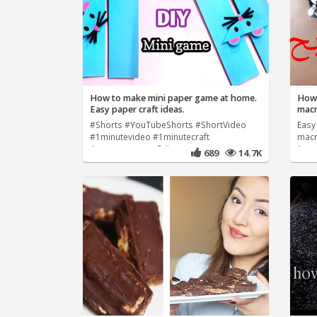
How to make mini paper game at home.
How 
Easy paper craft ideas.
#Shorts #YouTubeShorts #ShortVideo
Easy
#1minutevideo #1minutecraft
macr
#иградлядрузей #papergame
1mm 
689
14.7K