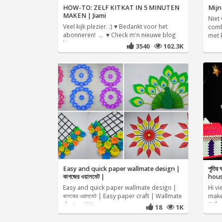
HOW-TO: ZELF KITKAT IN 5 MINUTEN
Mijn
MAKEN | Jiami
Niet 
Veel kijk plezier. :) ♥ Bedankt voor het
comb
abonneren! ... ♥ Check m'n nieuwe blog
met k
hier:
3540
102.3K
Easy and quick paper wallmate design |
পুতির
কাগজের ওয়ালমেট |
hous
Easy and quick paper wallmate design |
Hi v
কাগজের ওয়ালমেট | Easy paper craft | Wallmate
make
design Hi I am
1)/b
18
1K