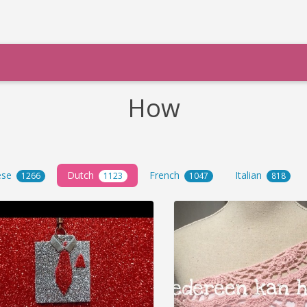
How
ese
Dutch
French
Italian
1266
1123
1047
818