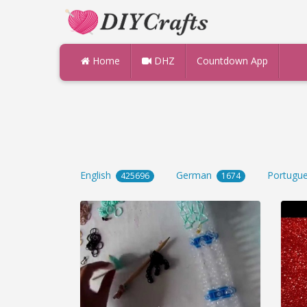
Home
DHZ
Countdown App
English
German
Portugu
425696
1674