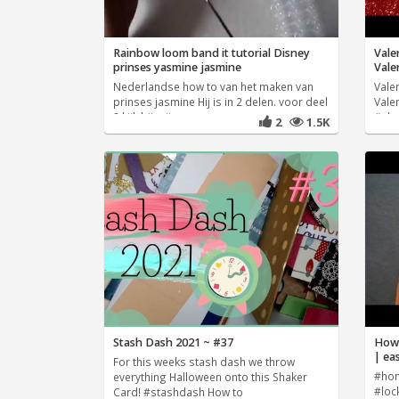
Rainbow loom band it tutorial Disney
Vale
prinses yasmine jasmine
Vale
Nederlandse how to van het maken van
Valen
prinses jasmine Hij is in 2 delen. voor deel
Vale
2 kijk bij mijn
#sho
2
1.5K
Stash Dash 2021 ~ #37
How 
| ea
For this weeks stash dash we throw
#hom
everything Halloween onto this Shaker
#loc
Card! #stashdash How to