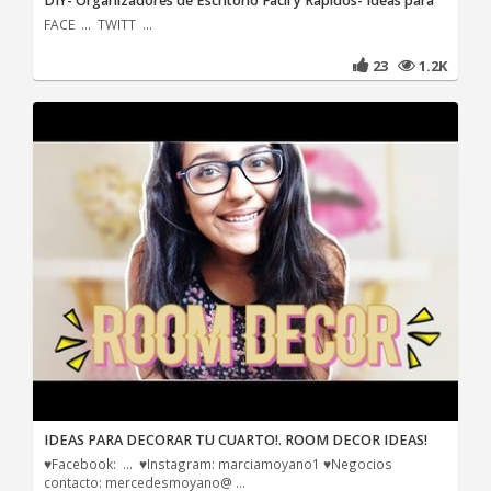
DIY- Organizadores de Escritorio Facil y Rapidos- Ideas para
FACE ... TWITT ...
23
1.2K
IDEAS PARA DECORAR TU CUARTO!. ROOM DECOR IDEAS!
♥Facebook: ... ♥Instagram: marciamoyano1 ♥Negocios
contacto: mercedesmoyano@ ...