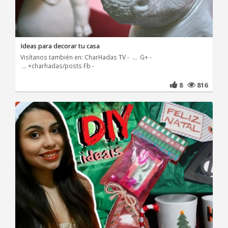
Ideas para decorar tu casa
Visítanos también en: CharHadas TV - ... G+ -
... +charhadas/posts Fb -
8
816