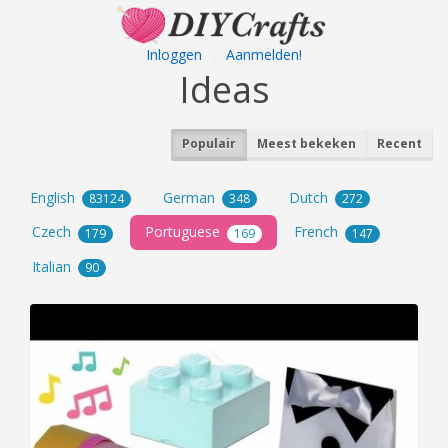
Inloggen
|
Aanmelden!
Ideas
Populair
Meest bekeken
Recent
English
German
Dutch
83124
348
272
Czech
Portuguese
French
179
169
147
Italian
90