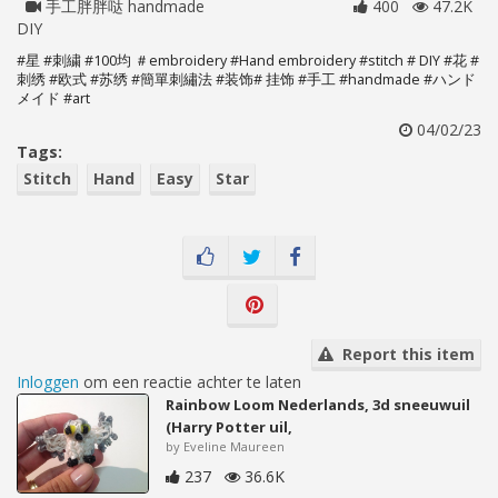
手工胖胖哒 handmade
400
47.2K
DIY
#星 #刺繍 #100均 ＃embroidery #Hand embroidery #stitch # DIY #花 #
刺绣 #欧式 #苏绣 #簡單刺繡法 #装饰# 挂饰 #手工 #handmade #ハンド
メイド #art
04/02/23
Tags:
Stitch
Hand
Easy
Star
Report this item
Inloggen
om een reactie achter te laten
Rainbow Loom Nederlands, 3d sneeuwuil
(Harry Potter uil,
by Eveline Maureen
237
36.6K