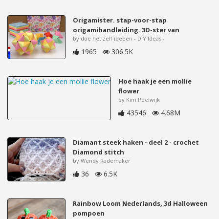
Origamister. stap-voor-stap
origamihandleiding. 3D-ster van
by doe het zelf ideeën - DIY Ideas -
1965
306.5K
Hoe haak je een mollie
flower
by Kim Poelwijk
43546
4.68M
Diamant steek haken - deel 2 - crochet
Diamond stitch
by Wendy Rademaker
36
6.5K
Rainbow Loom Nederlands, 3d Halloween
pompoen