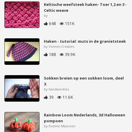
Keltische weefsteek haken- Toer 1,2 en 3 -
Celtic weave
by
648
151K
Haken - tutorial: muts in de granietsteek
by Vonnes Creaties
188
39.9K
Sokken breien op een sokken loom, deel
3.
by handwerkles
39
11.6K
Rainbow Loom Nederlands, 3d Halloween
pompoen
by Eveline Maureen