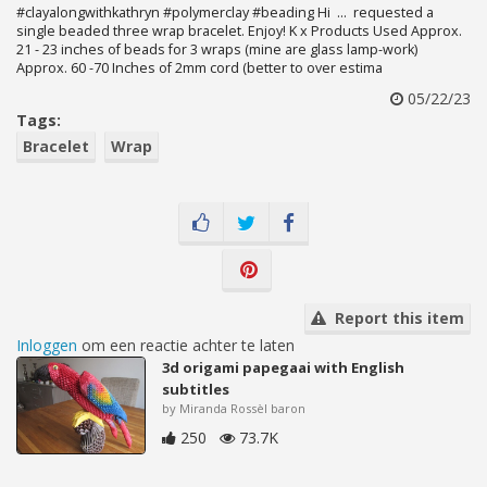
#clayalongwithkathryn #polymerclay #beading Hi ... requested a
single beaded three wrap bracelet. Enjoy! K x Products Used Approx.
21 - 23 inches of beads for 3 wraps (mine are glass lamp-work)
Approx. 60 -70 Inches of 2mm cord (better to over estima
05/22/23
Tags:
Bracelet
Wrap
Report this item
Inloggen
om een reactie achter te laten
3d origami papegaai with English
subtitles
by Miranda Rossèl baron
250
73.7K