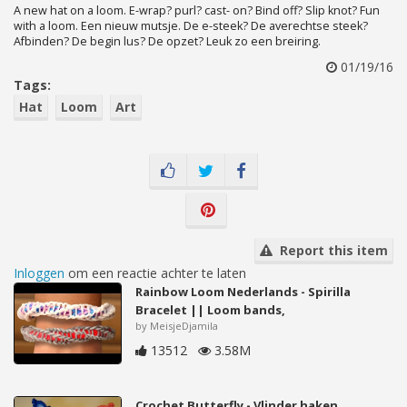
A new hat on a loom. E-wrap? purl? cast- on? Bind off? Slip knot? Fun
with a loom. Een nieuw mutsje. De e-steek? De averechtse steek?
Afbinden? De begin lus? De opzet? Leuk zo een breiring.
01/19/16
Tags:
Hat
Loom
Art
Report this item
Inloggen
om een reactie achter te laten
Rainbow Loom Nederlands - Spirilla
Bracelet || Loom bands,
by MeisjeDjamila
13512
3.58M
Crochet Butterfly - Vlinder haken