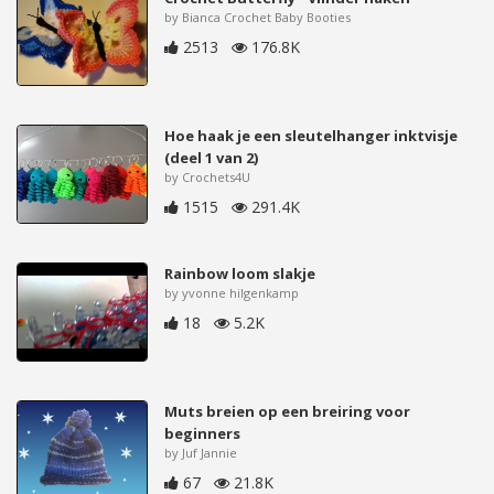
by Bianca Crochet Baby Booties
2513
176.8K
Hoe haak je een sleutelhanger inktvisje
(deel 1 van 2)
by Crochets4U
1515
291.4K
Rainbow loom slakje
by yvonne hilgenkamp
18
5.2K
Muts breien op een breiring voor
beginners
by Juf Jannie
67
21.8K