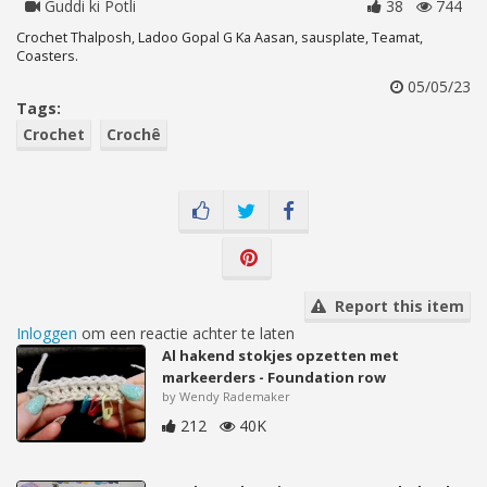
Guddi ki Potli
38
744
Crochet Thalposh, Ladoo Gopal G Ka Aasan, sausplate, Teamat,
Coasters.
05/05/23
Tags:
Crochet
Crochê
Report this item
Inloggen
om een reactie achter te laten
Al hakend stokjes opzetten met
markeerders - Foundation row
by Wendy Rademaker
212
40K