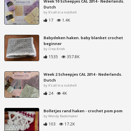
Week 10 Scheepjes CAL 2014 - Nederlands.
Dutch
by It's all in a nutshell
17
1.4K
Babydeken haken. baby blanket crochet
beginner
by Crea-Kriek
1535
357.8K
Week 2 Scheepjes CAL 2014 - Nederlands.
Dutch
by It's all in a nutshell
24
4K
Bolletjes rand haken - crochet pom pom
by Wendy Rademaker
103
17.2K