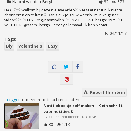
Naomi van den Bergh
32
373
HAAII♡♡ Welkom bij deze nieuwe video♡ Vergeet natuurlijk niet te
abonneren en te liken♡ Dan zie ik je gauw weer bij mijn volgende
video♡♡ ♢I N S T A: @naomivdbh ♢S N A P C H A T: bergh18979 ♢T
W I T T E R: @naomi_bergh Heeeey allemaaal!! Ik ben Naomi :
04/11/17
Tags:
Diy
Valentine's
Easy
Report this item
Inloggen
om een reactie achter te laten
Notitieboekje zelf maken | Klein schrift
voor notities &
by doe het zelf ideeën - DIY Ideas -
30
1.1K