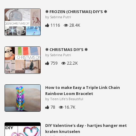
❄ FROZEN (CHRISTMAS) DIY'S ❄
by Sabrina Putri
1116
28.4K
❄ CHRISTMAS DIY'S ❄
by Sabrina Putri
759
22.2K
How to make Easy a Triple Link Chain
Rainbow Loom Bracelet
by Teen Life's Beautiful
78
16.7K
DIY Valentine's day - hartjes hanger met
kralen knutselen