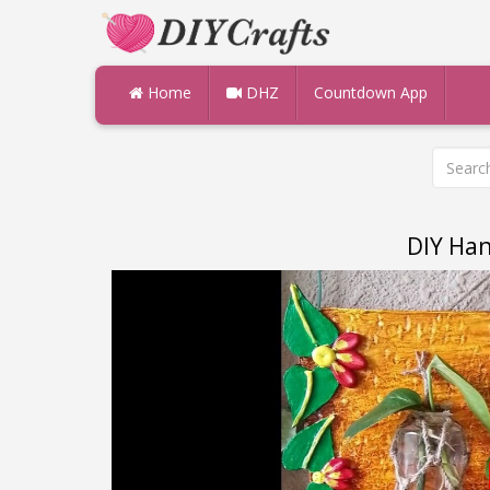
Home
DHZ
Countdown App
DIY Han