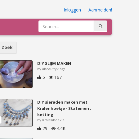
Inloggen
|
Aanmelden!
Zoek
DIY SLIJM MAKEN
by abeauttyvlogs
5
167
DIY sieraden maken met
Kralenhoekje - Statement
ketting
by Kralenhoekje
29
4.4K