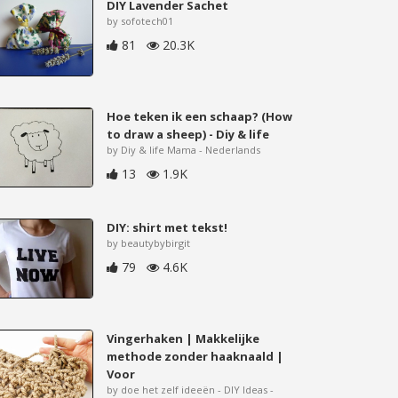
DIY Lavender Sachet
by sofotech01
81
20.3K
Hoe teken ik een schaap? (How
to draw a sheep) - Diy & life
by Diy & life Mama - Nederlands
13
1.9K
DIY: shirt met tekst!
by beautybybirgit
79
4.6K
Vingerhaken | Makkelijke
methode zonder haaknaald |
Voor
by doe het zelf ideeën - DIY Ideas -