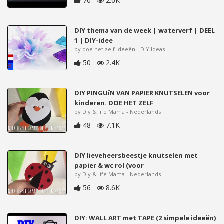
70
2.6K
DIY thema van de week | waterverf | DEEL
1 | DIY-idee
by doe het zelf ideeën - DIY Ideas -
50
2.4K
DIY PINGUïN VAN PAPIER KNUTSELEN voor
kinderen. DOE HET ZELF
by Diy & life Mama - Nederlands
48
7.1K
DIY lieveheersbeestje knutselen met
papier & wc rol (voor
by Diy & life Mama - Nederlands
56
8.6K
DIY: WALL ART met TAPE (2 simpele ideeën)