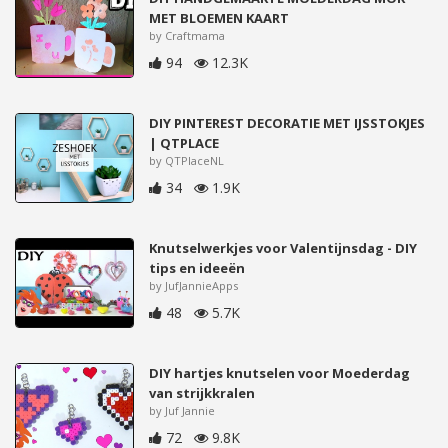
MET BLOEMEN KAART
by Craftmama
94
12.3K
DIY PINTEREST DECORATIE MET IJSSTOKJES
| QTPLACE
by QTPlaceNL
34
1.9K
Knutselwerkjes voor Valentijnsdag - DIY
tips en ideeën
by JufJannieApps
48
5.7K
DIY hartjes knutselen voor Moederdag
van strijkkralen
by Juf Jannie
72
9.8K