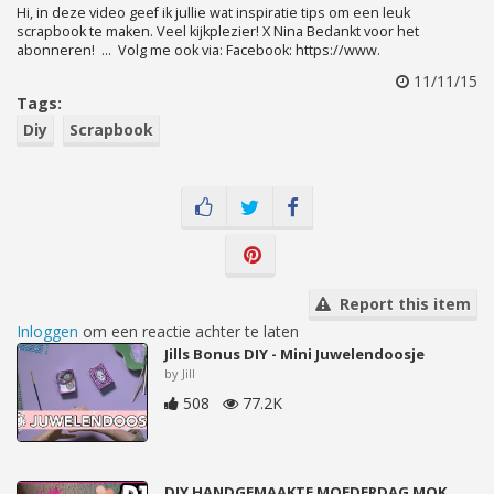
Hi, in deze video geef ik jullie wat inspiratie tips om een leuk
scrapbook te maken. Veel kijkplezier! X Nina Bedankt voor het
abonneren! ... Volg me ook via: Facebook: https://www.
11/11/15
Tags:
Diy
Scrapbook
Report this item
Inloggen
om een reactie achter te laten
Jills Bonus DIY - Mini Juwelendoosje
by Jill
508
77.2K
DIY HANDGEMAAKTE MOEDERDAG MOK