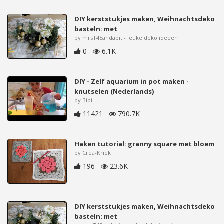
DIY kerststukjes maken, Weihnachtsdeko
basteln: met
by mrsT45andabit - leuke deko ideeën
0
6.1K
DIY - Zelf aquarium in pot maken -
knutselen (Nederlands)
by Bibi
11421
790.7K
Haken tutorial: granny square met bloem
by Crea-Kriek
196
23.6K
DIY kerststukjes maken, Weihnachtsdeko
basteln: met