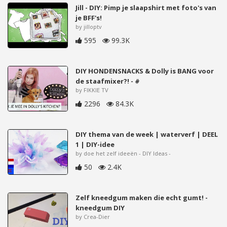
Jill - DIY: Pimp je slaapshirt met foto's van
je BFF's!
by jilloptv
595
99.3K
DIY HONDENSNACKS & Dolly is BANG voor
de staafmixer?! - #
by FIKKIE TV
2296
84.3K
DIY thema van de week | waterverf | DEEL
1 | DIY-idee
by doe het zelf ideeën - DIY Ideas -
50
2.4K
Zelf kneedgum maken die echt gumt! -
kneedgum DIY
by Crea-Dier