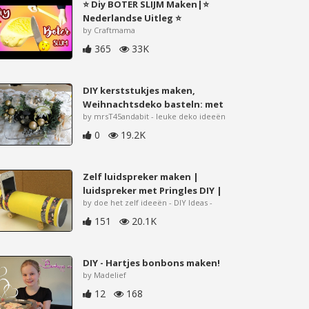
⭐ Diy BOTER SLIJM Maken|⭐
Nederlandse Uitleg ⭐
by Craftmama
365
33K
DIY kerststukjes maken,
Weihnachtsdeko basteln: met
by mrsT45andabit - leuke deko ideeën
0
19.2K
Zelf luidspreker maken |
luidspreker met Pringles DIY |
by doe het zelf ideeën - DIY Ideas -
151
20.1K
DIY - Hartjes bonbons maken!
by Madelief
12
168