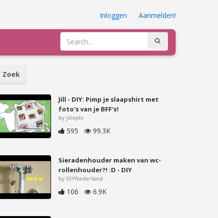
Inloggen
|
Aanmelden!
Zoek
Jill - DIY: Pimp je slaapshirt met
foto's van je BFF's!
by jilloptv
595
99.3K
Sieradenhouder maken van wc-
rollenhouder?! :D - DIY
by DIYNederland
106
6.9K