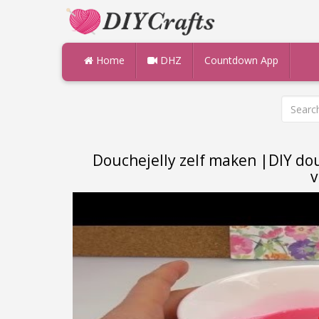
Home
DHZ
Countdown App
Douchejelly zelf maken |DIY dou
v