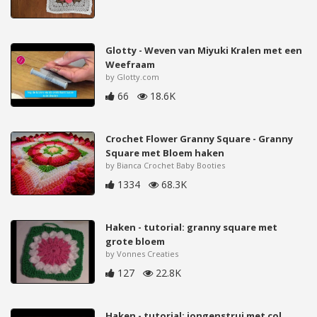
Glotty - Weven van Miyuki Kralen met een
Weefraam
by Glotty.com
66
18.6K
Crochet Flower Granny Square - Granny
Square met Bloem haken
by Bianca Crochet Baby Booties
1334
68.3K
Haken - tutorial: granny square met
grote bloem
by Vonnes Creaties
127
22.8K
Haken - tutorial: jongenstrui met col