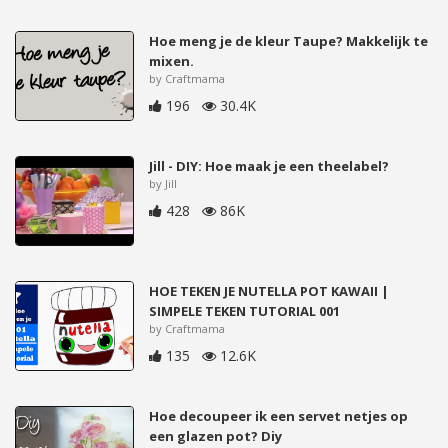
Hoe meng je de kleur Taupe? Makkelijk te
mixen.
by Craftmama
196
30.4K
Jill - DIY: Hoe maak je een theelabel?
by Jill
428
86K
HOE TEKEN JE NUTELLA POT KAWAII |
SIMPELE TEKEN TUTORIAL 001
by Craftmama
135
12.6K
Hoe decoupeer ik een servet netjes op
een glazen pot? Diy