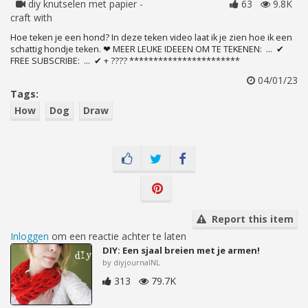
diy knutselen met papier -
63
9.8K
craft with
Hoe teken je een hond? In deze teken video laat ik je zien hoe ik een
schattig hondje teken. ❤ MEER LEUKE IDEEEN OM TE TEKENEN: ... ✔
FREE SUBSCRIBE: ... ✔ + ???? ***********************
04/01/23
Tags:
How
Dog
Draw
Report this item
Inloggen
om een reactie achter te laten
DIY: Een sjaal breien met je armen!
by diyjournalNL
313
79.7K