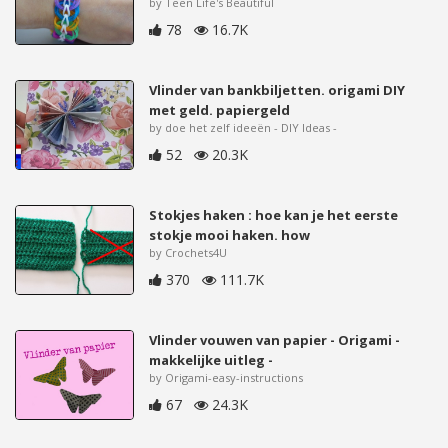
by Teen Life's Beautiful
78
16.7K
Vlinder van bankbiljetten. origami DIY
met geld. papiergeld
by doe het zelf ideeën - DIY Ideas -
52
20.3K
Stokjes haken : hoe kan je het eerste
stokje mooi haken. how
by Crochets4U
370
111.7K
Vlinder vouwen van papier - Origami -
makkelijke uitleg -
by Origami-easy-instructions
67
24.3K