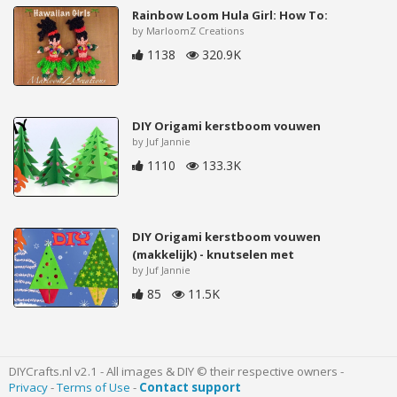
Rainbow Loom Hula Girl: How To:
by MarloomZ Creations
1138
320.9K
DIY Origami kerstboom vouwen
by Juf Jannie
1110
133.3K
DIY Origami kerstboom vouwen
(makkelijk) - knutselen met
by Juf Jannie
85
11.5K
DIYCrafts.nl v2.1 - All images & DIY © their respective owners -
Privacy
-
Terms of Use
-
Contact support