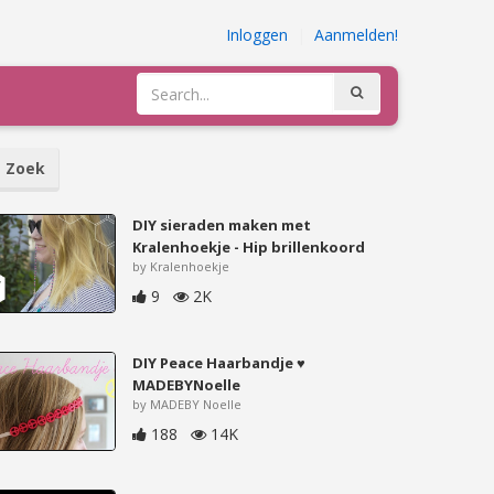
Inloggen
|
Aanmelden!
Zoek
DIY sieraden maken met
Kralenhoekje - Hip brillenkoord
by Kralenhoekje
9
2K
DIY Peace Haarbandje ♥
MADEBYNoelle
by MADEBY Noelle
188
14K