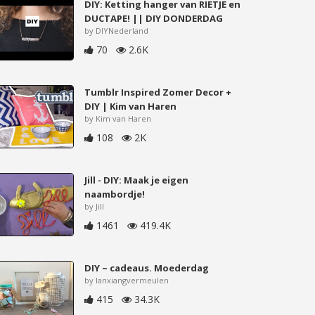
DIY: Ketting hanger van RIETJE en
DUCTAPE! || DIY DONDERDAG
by DIYNederland
70
2.6K
Tumblr Inspired Zomer Decor +
DIY | Kim van Haren
by Kim van Haren
108
2K
Jill - DIY: Maak je eigen
naambordje!
by Jill
1461
419.4K
DIY ~ cadeaus. Moederdag
by lanxiangvermeulen
415
34.3K