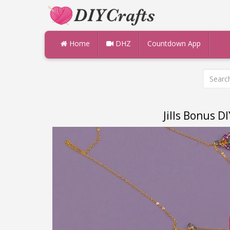
Home
DHZ
Countdown App
Jills Bonus D