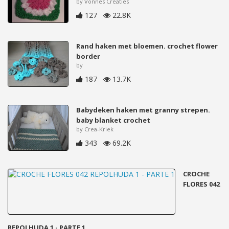
by Vonnes Creaties
127
22.8K
Rand haken met bloemen. crochet flower
border
by
187
13.7K
Babydeken haken met granny strepen.
baby blanket crochet
by Crea-Kriek
343
69.2K
CROCHE
FLORES 042
REPOLHUDA 1 - PARTE 1