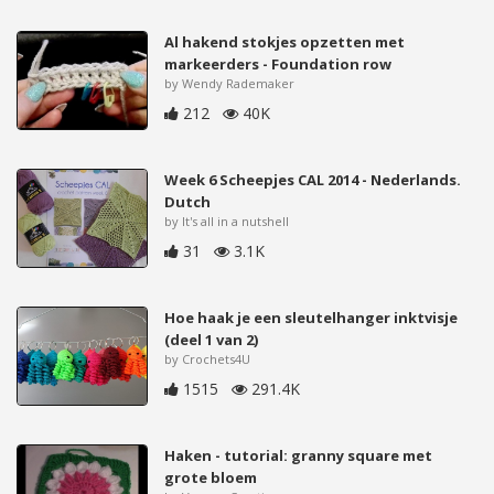
Al hakend stokjes opzetten met
markeerders - Foundation row
by Wendy Rademaker
212
40K
Week 6 Scheepjes CAL 2014 - Nederlands.
Dutch
by It's all in a nutshell
31
3.1K
Hoe haak je een sleutelhanger inktvisje
(deel 1 van 2)
by Crochets4U
1515
291.4K
Haken - tutorial: granny square met
grote bloem