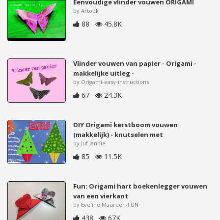
Eenvoudige vlinder vouwen ORIGAMI
by Artoek
88
45.8K
Vlinder vouwen van papier - Origami -
makkelijke uitleg -
by Origami-easy-instructions
67
24.3K
DIY Origami kerstboom vouwen
(makkelijk) - knutselen met
by Juf Jannie
85
11.5K
Fun: Origami hart boekenlegger vouwen
van een vierkant
by Eveline Maureen-FUN
438
67K