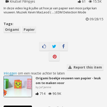
Knutsel Filmpjes
61
15.5K
In deze video leg ik jullie uit hoe je van papier een mooi jurkje kan
vouwen. Muziek: Kevin MacLeod ( ... ) EDM Detection Mode
09/28/15
Tags:
Origami
Papier
Report this item
Inloggen
om een reactie achter te laten
Origami boekje vouwen van papier - leuk
om te maken voor
by Juf Jannie
714
90.9K