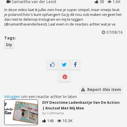
Samantha van der Leest
38
1.6K
In deze video laat ik jullie zien hoe je super simpel, maar onwijs leuk
je polaroid foto's kunt ophangen! Ga jij dit nou ook maken vergeet het
dan niet te delenop Instagram en mij te taggen
(@samanthavanderleest). Laat even in de reacties achter wat je va
07/08/16
Tags:
Diy
Report this item
Inloggen
om een reactie achter te laten
DIY Decotime Ladenkastje Van De Action
| Knutsel Met Mij Mee
by Craftmama
146
10.3K