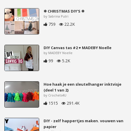
❄ CHRISTMAS DIY'S ❄
by Sabrina Putri
759
22.2K
DIY Canvas tas #2 ♥ MADEBY Noelle
by MADEBY Noelle
99
5.2K
Hoe haak je een sleutelhanger inktvisje
(deel 1 van 2)
by Crochets4U
1515
291.4K
DIY - zelf happertjes maken. vouwen van
papier