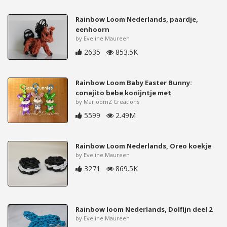
Rainbow Loom Nederlands, paardje,
eenhoorn
by Eveline Maureen
2635
853.5K
Rainbow Loom Baby Easter Bunny:
conejito bebe konijntje met
by MarloomZ Creations
5599
2.49M
Rainbow Loom Nederlands, Oreo koekje
by Eveline Maureen
3271
869.5K
Rainbow loom Nederlands, Dolfijn deel 2
by Eveline Maureen