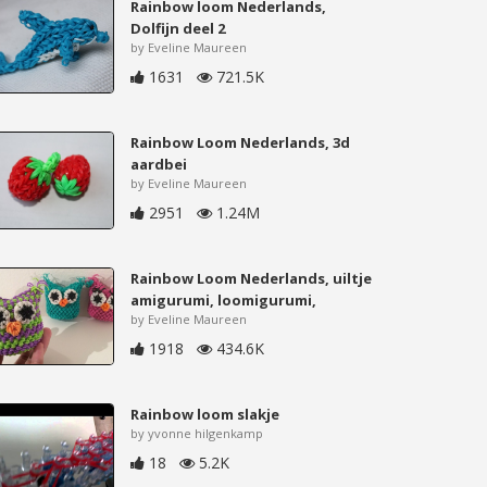
Rainbow loom Nederlands,
Dolfijn deel 2
by Eveline Maureen
1631
721.5K
Rainbow Loom Nederlands, 3d
aardbei
by Eveline Maureen
2951
1.24M
Rainbow Loom Nederlands, uiltje
amigurumi, loomigurumi,
by Eveline Maureen
1918
434.6K
Rainbow loom slakje
by yvonne hilgenkamp
18
5.2K