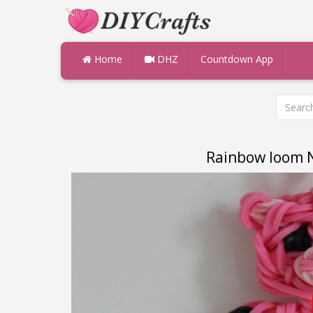
Home
DHZ
Countdown App
Rainbow loom N