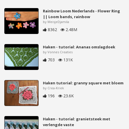
Rainbow Loom Nederlands - Flower Ring
|| Loom bands, rainbow
by MeisjeDjamila
8362
2.48M
Haken - tutorial: Ananas omslagdoek
by Vonnes Creaties
703
131K
Haken tutorial: granny square met bloem
by Crea-Kriek
196
23.6K
Haken - tutorial: granietsteek met
verlengde vaste