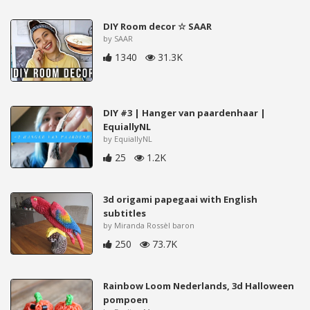
DIY Room decor ☆ SAAR
by SAAR
1340
31.3K
DIY #3 | Hanger van paardenhaar |
EquiallyNL
by EquiallyNL
25
1.2K
3d origami papegaai with English
subtitles
by Miranda Rossèl baron
250
73.7K
Rainbow Loom Nederlands, 3d Halloween
pompoen