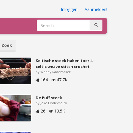
Inloggen
|
Aanmelden!
Zoek
Keltische steek haken toer 4 -
celtic weave stitch crochet
by Wendy Rademaker
164
47.7K
De Puff steek
by Joke Lindevrouw
26
13.5K