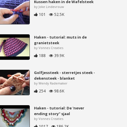
Kussen haken in de Wafelsteek
by Joke Lindevrouw
101
52.5K
Haken - tutorial: muts in de
granietsteek
by Vonnes Creaties
188
39.9K
Golfjessteek - sterretjes steek -
dekensteek - blanket
by Wendy Rademaker
254
98.6K
Haken - tutorial: De 'never
ending story" sjaal
by Vonnes Creaties
1017
186.2K