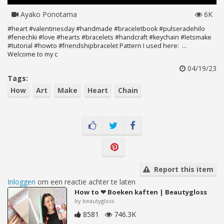
Ayako Ponotama
6K
#heart #valentinesday #handmade #braceletbook #pulseradehilo
#fenechki #love #hearts #bracelets #handcraft #keychain #letsmake
#tutorial #howto #friendshipbracelet Pattern I used here: ...
Welcome to my c
04/19/23
Tags:
How
Art
Make
Heart
Chain
Report this item
Inloggen
om een reactie achter te laten
How to ❤ Boeken kaften | Beautygloss
by beautygloss
8581
746.3K