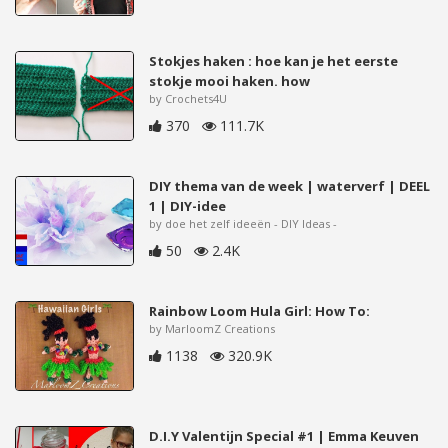
Stokjes haken : hoe kan je het eerste
stokje mooi haken. how
by Crochets4U
370
111.7K
DIY thema van de week | waterverf | DEEL
1 | DIY-idee
by doe het zelf ideeën - DIY Ideas -
50
2.4K
Rainbow Loom Hula Girl: How To:
by MarloomZ Creations
1138
320.9K
D.I.Y Valentijn Special #1 | Emma Keuven