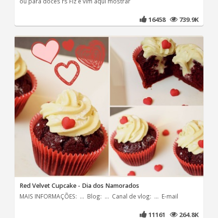
ou para doces rs Fiz e vim aqui mostrar
16458
739.9K
Red Velvet Cupcake - Dia dos Namorados
MAIS INFORMAÇÕES: ... Blog: ... Canal de vlog: ... E-mail
11161
264.8K