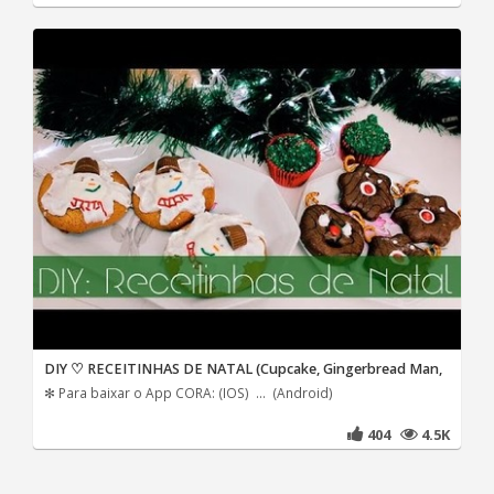
DIY ♡ RECEITINHAS DE NATAL (Cupcake, Gingerbread Man,
✻ Para baixar o App CORA: (IOS) ... (Android)
404
4.5K