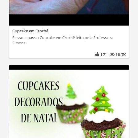
Cupcake em Crochê
Passo a passo Cupcake em Crochê feito pela Professora
Simone
171
18.7K