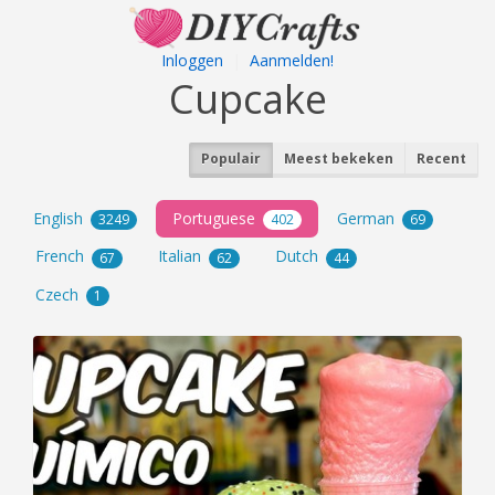
Inloggen
|
Aanmelden!
Cupcake
Populair
Meest bekeken
Recent
English
Portuguese
German
3249
402
69
French
Italian
Dutch
67
62
44
Czech
1