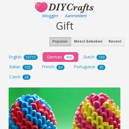
Inloggen
|
Aanmelden!
Gift
Populair
Meest bekeken
Recent
English
German
Dutch
33715
466
189
Italian
French
Portuguese
103
84
45
Czech
28