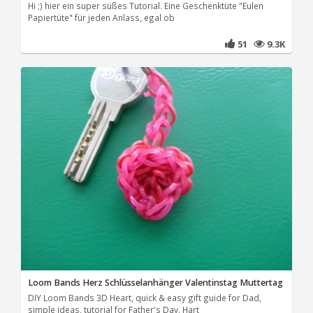
Hi ;) hier ein super süßes Tutorial. Eine Geschenktüte "Eulen
Papiertüte" für jeden Anlass, egal ob
51
9.3K
Loom Bands Herz Schlüsselanhänger Valentinstag Muttertag
DIY Loom Bands 3D Heart, quick & easy gift guide for Dad,
simple ideas, tutorial for Father's Day. Hart