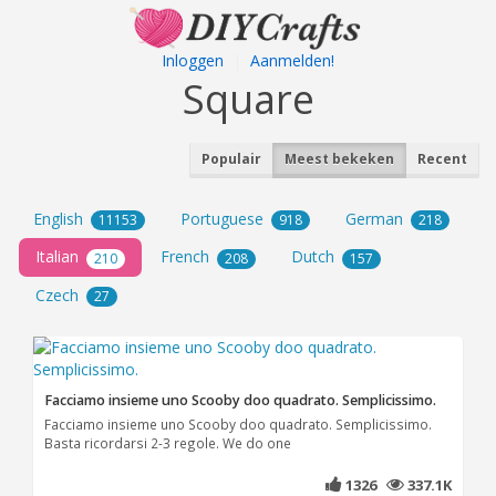
Inloggen
|
Aanmelden!
Square
Populair
Meest bekeken
Recent
English
Portuguese
German
11153
918
218
Italian
French
Dutch
210
208
157
Czech
27
Facciamo insieme uno Scooby doo quadrato. Semplicissimo.
Facciamo insieme uno Scooby doo quadrato. Semplicissimo.
Basta ricordarsi 2-3 regole. We do one
1326
337.1K