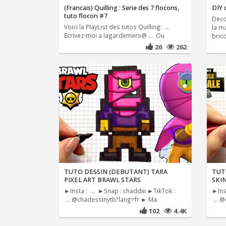
(Francais) Quilling : Serie des 7 flocons,
DIY 
tuto flocon #7
Deco
Voici la PlayList des tutos Quilling: ...
la ma
Ecrivez-moi a lagardemers@ ... Ou
bric
26
262
TUTO DESSIN (DEBUTANT) TARA
TUT
PIXEL ART BRAWL STARS
SKIN
►Insta : ... ►Snap : chaddiii ►TikTok :
►Inst
... @chadessinytb?lang=fr ► Ma
... 
102
4.4K