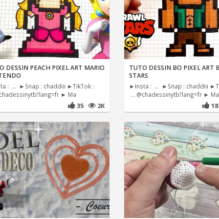
O DESSIN PEACH PIXEL ART MARIO
TUTO DESSIN BO PIXEL ART
TENDO
STARS
a : ... ►Snap : chaddiii ►TikTok :
►Insta : ... ►Snap : chaddiii ►T
@chadessinytb?lang=fr ► Ma
... @chadessinytb?lang=fr ► Ma
35
2K
1