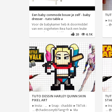
Een baby commode bouw je zelf - baby
TUTO
dresser - tuto table a
►Inst
Voor de babykamer heb ik doormiddel
... 
van een zogeheten Ikea hack een leuke
commode gemaakt! like ook
20
6.1K
TUTO DESSIN HARLEY QUINN SKIN
TUT
PIXEL ART
STA
►Insta : ... ►Snap : chaddiii ►TikTok :
►Inst
... @chadessinytb?lang=fr ► Ma
... 