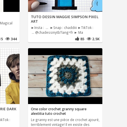
TUTO DESSIN MAGGIE SIMPSON PIXEL
ART
 Magical
►Insta : ... ►Snap : chaddiii ►TikTok :
... @chadessinytb?lang=fr ► Ma
15
344
85
2.5K
ERIE DARK
One color crochet granny square
alextitia tuto crochet
ikTok :
Le granny est une pièce de crochet ajouré,
terriblement vintage! Il en existe des