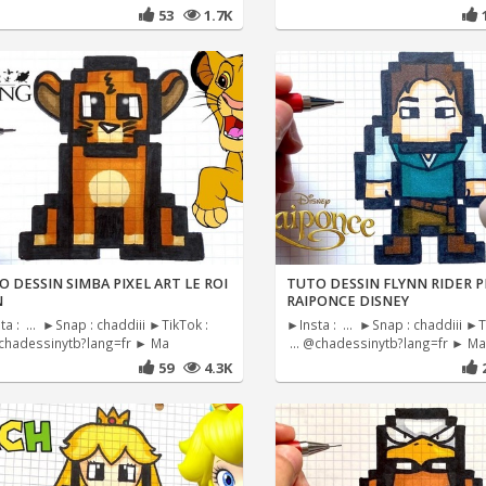
53
1.7K
 DESSIN SIMBA PIXEL ART LE ROI
TUTO DESSIN FLYNN RIDER P
N
RAIPONCE DISNEY
a : ... ►Snap : chaddiii ►TikTok :
►Insta : ... ►Snap : chaddiii ►T
@chadessinytb?lang=fr ► Ma
... @chadessinytb?lang=fr ► Ma
59
4.3K