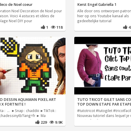
deco de Noel coeur
Kerst Engel Gabriella 1
ration Noel Decoration de Noel pour
Alle door ons ontworpen patron
ison. Voici 4 astuces et idées de
hier op ons Youtube kanaal als
olage Noel DIY pour
gedeeltelijke tutorial
1
118
O DESSIN AQUAMAN PIXEL ART
TUTO TRICOT GILET SANS C
 X FORTNITE !
TOP DOWN ETAPE PAR ETAP
a : ... ►Snap : chaddiii ►TikTok :
#tutotricot #tutogilet #tricotfaci
@chadessinytb?lang=fr ► Ma
Nouveau tutoriel dans lequel je
montre les étapes pour
229
9.9K