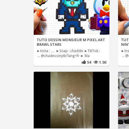
TUTO DESSIN MONSIEUR M PIXEL ART
TUT
BRAWL STARS
NIN
►Insta : ... ►Snap : chaddiii ►TikTok :
►Inst
... @chadessinytb?lang=fr ► Ma
... 
54
1.5K