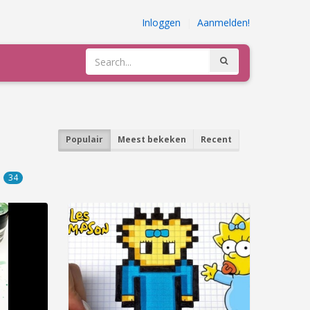
Inloggen
|
Aanmelden!
Populair
Meest bekeken
Recent
e
34