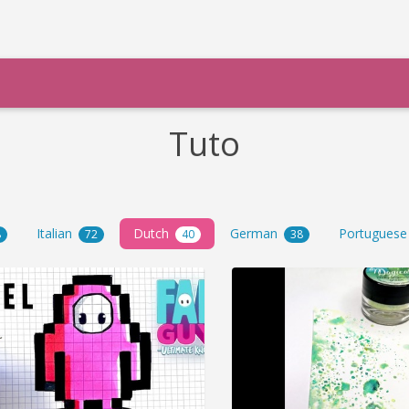
Tuto
Italian
Dutch
German
Portugues
8
72
40
38