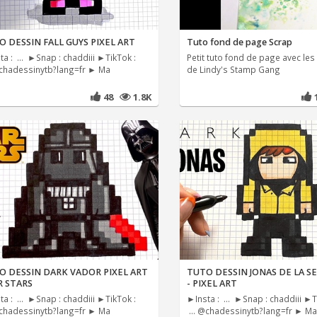
 DESSIN FALL GUYS PIXEL ART
Tuto fond de page Scrap
a : ... ►Snap : chaddiii ►TikTok :
Petit tuto fond de page avec les
@chadessinytb?lang=fr ► Ma
de Lindy's Stamp Gang
48
1.8K
O DESSIN DARK VADOR PIXEL ART
TUTO DESSIN JONAS DE LA S
R STARS
- PIXEL ART
a : ... ►Snap : chaddiii ►TikTok :
►Insta : ... ►Snap : chaddiii ►T
@chadessinytb?lang=fr ► Ma
... @chadessinytb?lang=fr ► Ma