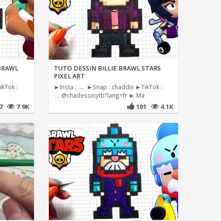
 BRAWL
TUTO DESSIN BILLIE BRAWL STARS
PIXEL ART
ikTok :
►Insta : ... ►Snap : chaddiii ►TikTok :
... @chadessinytb?lang=fr ► Ma
87
7.9K
101
4.1K