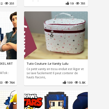
ronds, des
12
351
19
701
IXEL ART
Tuto Couture :Le Vanity Lulu
Ce petit vanity en tissu enduit est léger et
ikTok :
se lave facilement! Il peut contenir de
hauts flacons,
23
764
109
5.8K