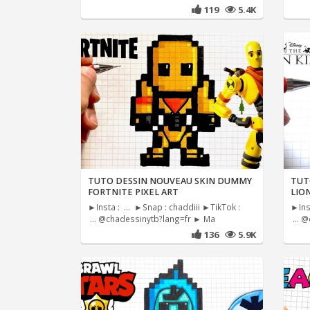
119
5.4K
TUTO DESSIN NOUVEAU SKIN DUMMY
TUTO
FORTNITE PIXEL ART
LIO
►Insta : ... ►Snap : chaddiii ►TikTok :
►Inst
... @chadessinytb?lang=fr ► Ma
... 
136
5.9K