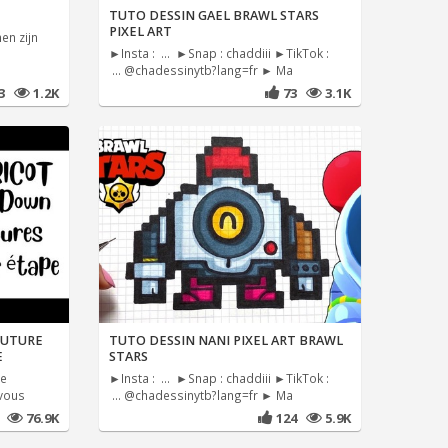
TUTO DESSIN GAEL BRAWL STARS
PIXEL ART
en zijn
►Insta : ... ►Snap : chaddiii ►TikTok :
... @chadessinytb?lang=fr ► Ma
43
1.2K
73
3.1K
OUTURE
TUTO DESSIN NANI PIXEL ART BRAWL
E
STARS
le
►Insta : ... ►Snap : chaddiii ►TikTok :
 vous
... @chadessinytb?lang=fr ► Ma
76.9K
124
5.9K