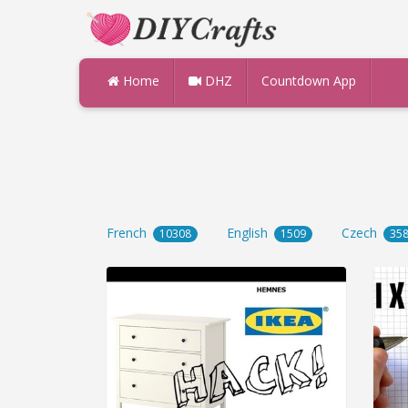
Home
DHZ
Countdown App
French
English
Czech
10308
1509
35