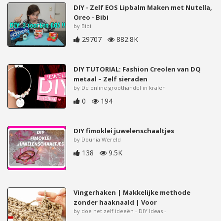
DIY - Zelf EOS Lipbalm Maken met Nutella,
Oreo - Bibi
by Bibi
29707
882.8K
DIY TUTORIAL: Fashion Creolen van DQ
metaal – Zelf sieraden
by De online groothandel in kralen
0
194
DIY fimoklei juwelenschaaltjes
by Dounia Wereld
138
9.5K
Vingerhaken | Makkelijke methode
zonder haaknaald | Voor
by doe het zelf ideeën - DIY Ideas -