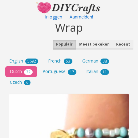
Inloggen
|
Aanmelden!
Wrap
Populair
Meest bekeken
Recent
English
French
German
5692
53
38
Dutch
Portuguese
Italian
32
17
11
Czech
6