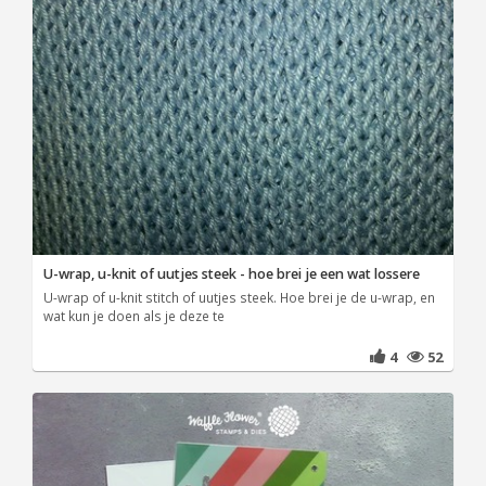
U-wrap, u-knit of uutjes steek - hoe brei je een wat lossere
U-wrap of u-knit stitch of uutjes steek. Hoe brei je de u-wrap, en
wat kun je doen als je deze te
4
52